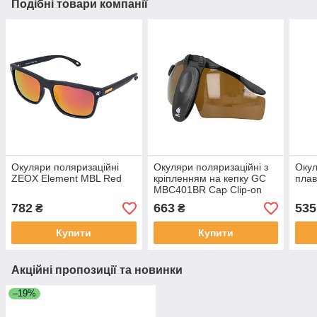
Подібні товари компанії
Окуляри поляризаційні
Окуляри поляризаційні з
Окул
ZEOX Element MBL Red
кріпленням на кепку GC
пла
MBC401BR Cap Clip-on
782
663
535
₴
₴
Купити
Купити
Акційні пропозиції та новинки
–19%