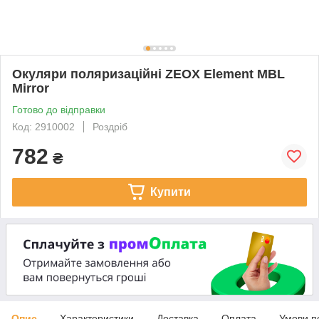
Окуляри поляризаційні ZEOX Element MBL
Mirror
Готово до відправки
Код: 2910002
Роздріб
782
₴
Купити
Опис
Характеристики
Доставка
Оплата
Умови п