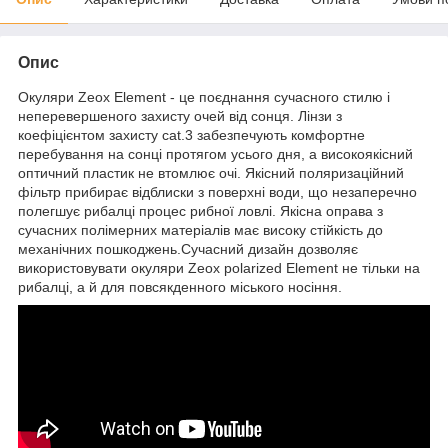
Опис
Окуляри Zeox Element - це поєднання сучасного стилю і
неперевершеного захисту очей від сонця. Лінзи з
коефіцієнтом захисту cat.3 забезпечують комфортне
перебування на сонці протягом усього дня, а високоякісний
оптичний пластик не втомлює очі. Якісний поляризаційний
фільтр прибирає відблиски з поверхні води, що незаперечно
полегшує рибалці процес рибної ловлі. Якісна оправа з
сучасних полімерних матеріалів має високу стійкість до
механічних пошкоджень.Сучасний дизайн дозволяє
використовувати окуляри Zeox polarized Element не тільки на
рибалці, а й для повсякденного міського носіння.