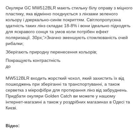
Окуляри GC MW512BLR мають стильну білу оправу з міцного
пластику, яка відмінно поєднується з лінзами зеленого
кольору і дзеркально-синім покриттям. Світлопропускна
здатність таких лінз складає 18-8% і вони ідеально підходять
для яскравого сонця та умов коли потрібен ефект
поляризації. 30px;'>Значно зменшують стомлюваність очей
рибалки;
Зберігають природну перенесення кольорів;
Покращують контрастність
до
MW512BLR входить жорсткий чохол, який захистить їх від
пошкоджень при зберіганні та транспортуванні, а також
серветка з мікрофібри для протирання лінз від забруднень.
Придбати окуляри Golden Catch ви можете у нашому
інтернет-магазині а також у роздрібних магазинах в Одесі та
Києві.
Відео: