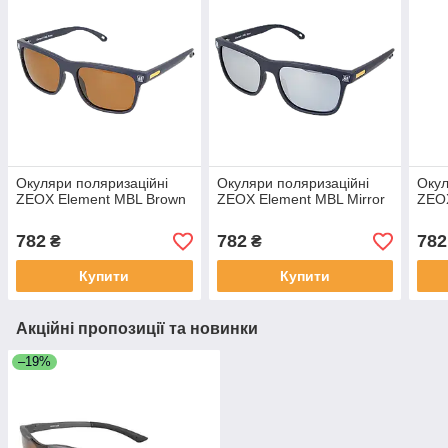
Окуляри поляризаційні
Окуляри поляризаційні
Окул
ZEOX Element MBL Brown
ZEOX Element MBL Mirror
ZEO
782
782
782
₴
₴
Купити
Купити
Акційні пропозиції та новинки
–19%