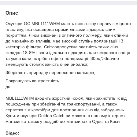
Опис
Окуляри GC MBL1111WHM мають синьо-сіру оправу з міцного
пластику, яка оснащена сірими лінзами з дзеркальним
покриттям. Лінзи виконані з оптичного полімеру, який стійкий
до механічних впливів, має високий ступінь поляризації і 3
категорію фільтра. Світлопропускна здатність таких лінз
складає 18-8% і вони ідеально підходять для яскравого сонця
та умов коли потрібен ефект поляризації. 30px;'>Значно
зменшують стомлюваність очей рибалки;
Зберігають природну перенесення кольорів;
Покращують контрастність
до
MBL1111WHM входить жорсткий чохол, який захистить їх від
пошкоджень при зберіганні та транспортуванні, а також
серветка з мікрофібри для протирання лінз від забруднень.
Купити окуляри Golden Catch ви можете в нашому інтернет-
магазині а також у роздрібних магазинах в Одесі та Києві.
Відео: