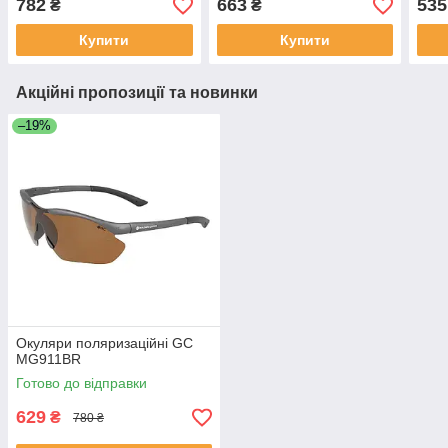
782
663
535
₴
₴
Купити
Купити
Акційні пропозиції та новинки
–19%
Окуляри поляризаційні GC
MG911BR
Готово до відправки
629
₴
780 ₴