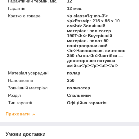
Гарантійний термін, міс.
12
Гарантія
12 мес.
Кратко о товаре
<p class='lg:mb-3'>
<p>Розмір: 215 х 95 х 10
см<br> Зовнішній
матеріал: поліестер
190Т<br> Внутрішній
матеріал: полот 50
повітропроникний
<br>Наповнення: синтепон
350 г/м кв.<br>Застібка —
двостороння потужна
змійка</p></p><ul></ul>
Матеріал усередині
полар
Наповнення
350
Зовнішній матеріал
полиэстер
Розділ
Спальники
Тип гарантії
Офіційна гарантія
Приховати
Умови доставки