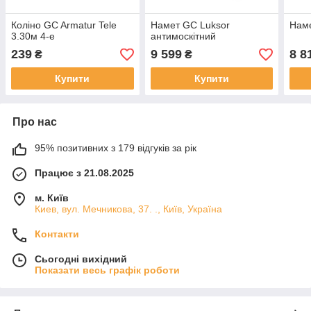
Коліно GC Armatur Tele
Намет GC Luksor
Наме
3.30м 4-е
антимоскітний
239
9 599
8 8
₴
₴
Купити
Купити
Про нас
95% позитивних з 179 відгуків за рік
Працює з 21.08.2025
м. Київ
Киев, вул. Мечникова, 37. ., Київ, Україна
Контакти
Сьогодні вихідний
Показати весь графік роботи