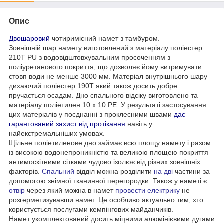
Опис
Двошаровий
чотиримісний намет з тамбуром.
Зовнішній шар намету виготовлений з матеріалу поліестер
210T PU з водовідштовхувальним просоченням з
поліуретанового покриття, що дозволяє йому витримувати
стовп води не менше 3000 мм. Матеріал внутрішнього шару
дихаючий поліестер 190T який також досить добре
пручається осадам. Дно спального відсіку виготовлено та
матеріалу поліетилен 10 x 10 РЕ. У результаті застосування
цих матеріалів у поєднанні з проклеєними швами
дає
гарантований захист від протікання
навіть у
найекстремальніших умовах.
Щільне поліетиленове дно займає всю площу намету і разом
із високою водонепроникністю та великою площею покриття
антимоскітними сітками чудово ізолює від різних зовнішніх
факторів.
Спальний
відділ можна розділити
на дві
частини за
допомогою знімної тканинної перегородки. Також у наметі є
отвір
через який можна в намет
провести електрику
не
розгерметизувавши намет. Це особливо актуально тим, хто
користується послугами кемпінгових майданчиків.
Намет укомплектований досить міцними алюмінієвими дугами