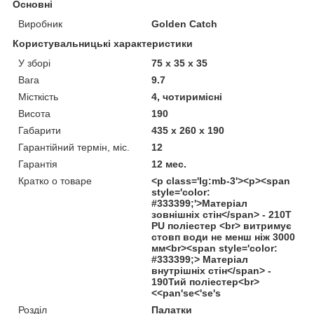
Основні
Виробник
Golden Catch
Користувальницькі характеристики
У зборі
75 х 35 х 35
Вага
9.7
Місткість
4, чотиримісні
Висота
190
Габарити
435 x 260 x 190
Гарантійний термін, міс.
12
Гарантія
12 мес.
Кратко о товаре
<p class='lg:mb-3'><p><span
style='color:
#333399;'>Матеріал
зовнішніх стін</span> - 210Т
PU поліестер <br> витримує
стовп води не менш ніж 3000
мм<br><span style='color:
#333399;> Матеріал
внутрішніх стін</span> -
190Тий поліестер<br>
<<pan'se<'se's
Розділ
Палатки