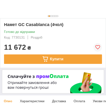
Намет GC Casablanca (4чол)
Готово до відправки
Код: 7730131
Роздріб
11 672
₴
Купити
Опис
Характеристики
Доставка
Оплата
Умови п