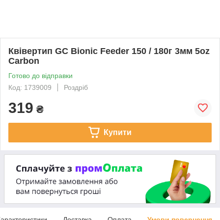
Квівертип GC Bionic Feeder 150 / 180г 3мм 5oz
Carbon
Готово до відправки
Код: 1739009
Роздріб
319
₴
Купити
арактеристики
Доставка
Оплата
Умови повернення