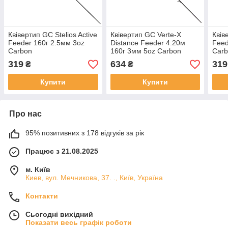
Квівертип GC Stelios Active
Квівертип GC Verte-X
Квів
Feeder 160г 2.5мм 3oz
Distance Feeder 4.20м
Feed
Carbon
160г 3мм 5oz Carbon
Car
319
634
319
₴
₴
Купити
Купити
Про нас
95% позитивних з 178 відгуків за рік
Працює з 21.08.2025
м. Київ
Киев, вул. Мечникова, 37. ., Київ, Україна
Контакти
Сьогодні вихідний
Показати весь графік роботи