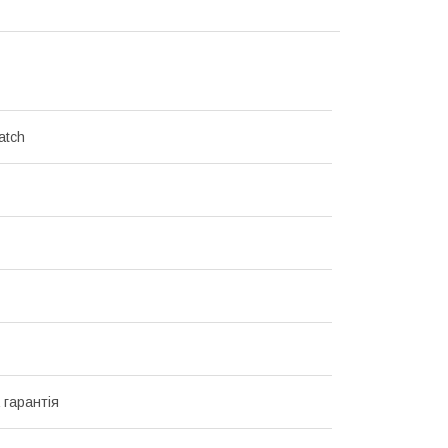
atch
 гарантія