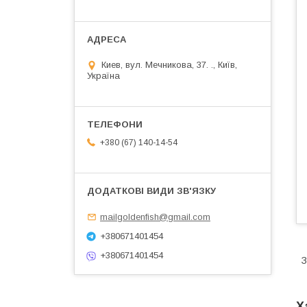
Киев, вул. Мечникова, 37. ., Київ,
Україна
+380 (67) 140-14-54
mailgoldenfish@gmail.com
+380671401454
+380671401454
З
Х