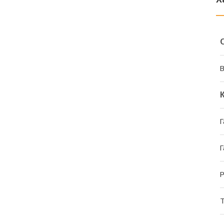
В
Г
Г
Р
Т