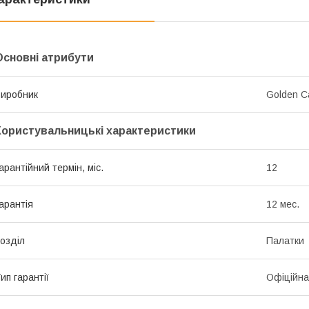
Основні атрибути
иробник
Golden C
Користувальницькі характеристики
арантійний термін, міс.
12
арантія
12 мес.
озділ
Палатки
ип гарантії
Офіційна