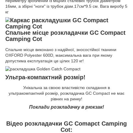
периметру зроблений із міцних сталевих трубок діаметром
16мм, а збірні "ноги" із трубок діам.17см*9.5 см. Вага виробу 5
кг
Спальне місце розкладачки GC Compact
Camping Cot
Спальне місце виконано з надійної, зносостійкої тканини
OXFORD Polyester 600D, максимальна вага при якому
допустима експлуатація це цілих 120 кг!
Ультра-компактний розмір!
Унікальна за своєю властивістю складання в
ультракомпактний розмір, розкладачка GC Compact не має
рівних на ринку!
Поклади розкладачку в рюкзак!
Відео розкладачки GC Comapct Camping
Cot: