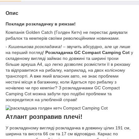
Опис
Поклади розкладачку в рюкзак!
Компанія Golden Catch (Голден Кетч) не перестає дивувати
рибалок та кемперів своїми революційними новинками.
-
Кишенькова розкладачка!
– звучить абсурдно, але це лише
на перший погляд!
Розкладачка GC Compact Camping Cot
у
складеному вигляді займає по довжині та ширині трохи
більше аркуша А4, що легко дозволяє розмістити її в рюкзаку
та відправитися на рибалку, наприклад, на двох колісному
транспорті. А вже який власник авто, не знає проблеми
нестачі місця в багажнику, коли йдеться про рибалку з
ночівлею чи про кемпінг? З розкладачками GC Compact
Camping Cot можна забути про подібні проблеми та
зосередитися на улюбленій справі!
Атлант розправив плечі!
У розкладеному вигляді розкладачка в довжину цілих 191 см,
ширина та висота 66 см та 17 см відповідно. Каркас по