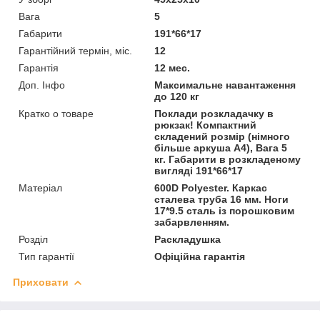
Вага
5
Габарити
191*66*17
Гарантійний термін, міс.
12
Гарантія
12 мес.
Доп. Інфо
Максимальне навантаження
до 120 кг
Кратко о товаре
Поклади розкладачку в
рюкзак! Компактний
складений розмір (німного
більше аркуша А4), Вага 5
кг. Габарити в розкладеному
вигляді 191*66*17
Матеріал
600D Polyester. Каркас
сталева труба 16 мм. Ноги
17*9.5 сталь із порошковим
забарвленням.
Розділ
Раскладушка
Тип гарантії
Офіційна гарантія
Приховати