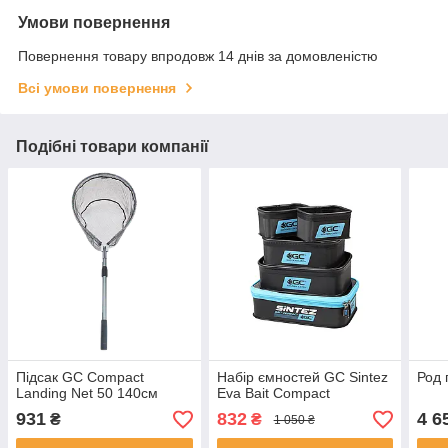
Умови повернення
Повернення товару впродовж 14 днів за домовленістю
Всі умови повернення
Подібні товари компанії
Підсак GC Compact
Набір ємностей GC Sintez
Род 
Landing Net 50 140см
Eva Bait Compact
931
832
4 6
₴
₴
1 050 ₴