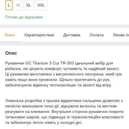
L
M
XL
XXL
Готово до відправки
Опис
Характеристики
Доставка
Оплата
Умови п
Опис
Рукавички GC Titanium 3 Cut TR-303 ідеальний вибір для
рибалок, які цінують комфорт, чутливість та надійний захист.
Ці рукавички виготовлені з високоякісного неопрена, який гріє
навіть якщо вони промокли. Щільно прилягають до рук,
забезпечуючи відмінну теплоізоляцію та захист від вітру.
Унікальна розробка з трьома відкритими пальцями дозволяє з
легкістю виконувати точні дії, відчувати волосінь та миттєво
реагувати на клювання. Внутрішня сторона рукавичок покрита
титановим шаром, що підвищує їх термоізоляційні властивості
та забезпечує тепло навіть у холодні дні.