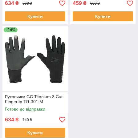
634
459
₴
₴
860 ₴
600 ₴
Купити
Купити
–14%
Рукавички GC Titanium 3 Cut
Fingertip TR-301 M
Готово до відправки
634
₴
740 ₴
Купити