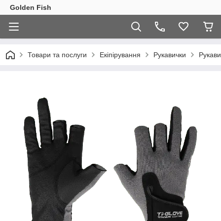
Golden Fish
Товари та послуги
Екіпірування
Рукавички
Рукави