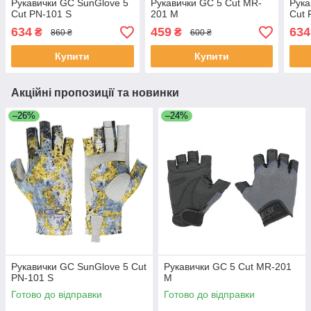
Рукавички GC SunGlove 5
Рукавички GC 5 Cut MR-
Рука
Cut PN-101 S
201 M
Cut 
634
459
634
₴
₴
860 ₴
600 ₴
Купити
Купити
Акційні пропозиції та новинки
–26%
–24%
Рукавички GC SunGlove 5 Cut
Рукавички GC 5 Cut MR-201
PN-101 S
M
Готово до відправки
Готово до відправки