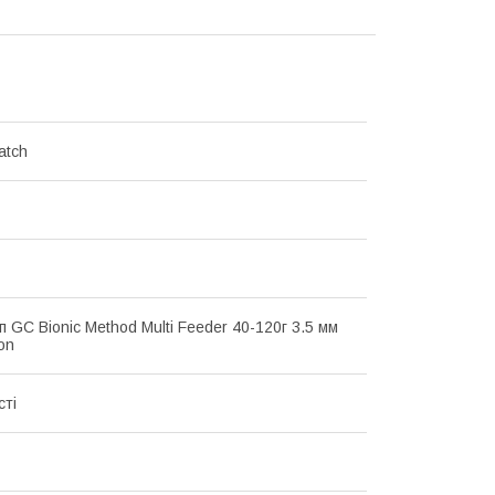
atch
 GC Bionic Method Multi Feeder 40-120г 3.5 мм
on
сті