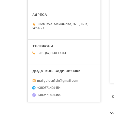
Киев, вул. Мечникова, 37. ., Київ,
Україна
+380 (67) 140-14-54
mailgoldenfish@gmail.com
+380671401454
+380671401454
К
Х