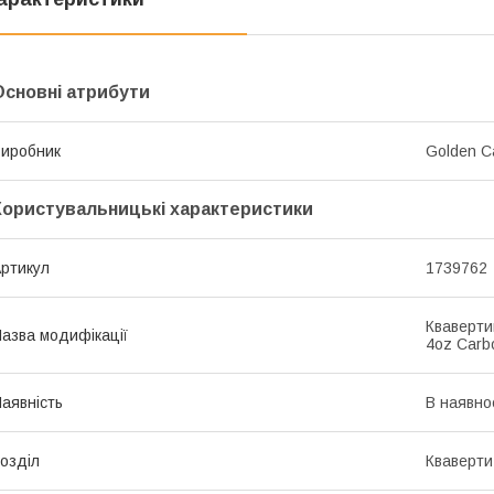
Основні атрибути
иробник
Golden C
Користувальницькі характеристики
ртикул
1739762
Квавертип
азва модифікації
4oz Carb
аявність
В наявно
озділ
Кваверти