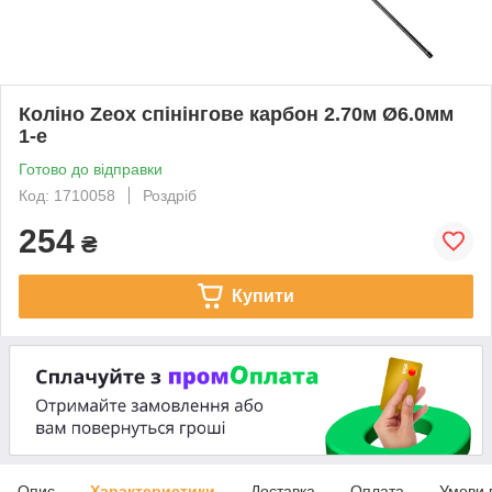
Коліно Zeox спінінгове карбон 2.70м Ø6.0мм
1-е
Готово до відправки
Код: 1710058
Роздріб
254
₴
Купити
Опис
Характеристики
Доставка
Оплата
Умови 