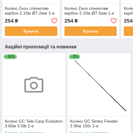
Коліно Zeox спінінгове
Коліно Zeox спінінгове
Колі
карбон 2.10м Ø7.2мм 1-е
карбон 2.10м Ø7.5мм 1-е
карб
254
254
254
₴
₴
Купити
Купити
Акційні пропозиції та новинки
–16%
–3%
Коліно GC Tele Carp Evolution
Коліно GC Sintez Feeder
3.60м 3.5lb 2-е
3.90м 150г 2-е