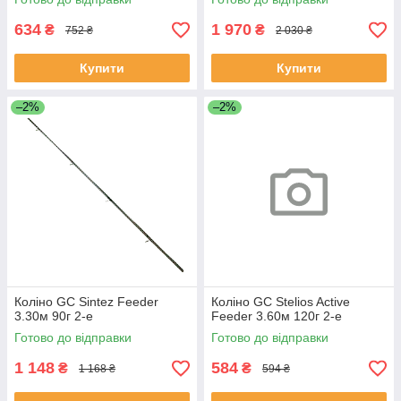
634
1 970
₴
₴
752 ₴
2 030 ₴
Купити
Купити
–2%
–2%
Коліно GC Sintez Feeder
Коліно GC Stelios Active
3.30м 90г 2-е
Feeder 3.60м 120г 2-е
Готово до відправки
Готово до відправки
1 148
584
₴
₴
1 168 ₴
594 ₴