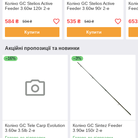
Коліно GC Stelios Active
Коліно GC Stelios Active
Колі
Feeder 3.60м 120г 2-е
Feeder 3.60м 90г 2-е
Feed
584
535
653
₴
₴
594 ₴
540 ₴
Купити
Купити
Акційні пропозиції та новинки
–16%
–3%
Коліно GC Tele Carp Evolution
Коліно GC Sintez Feeder
3.60м 3.5lb 2-е
3.90м 150г 2-е
Готово до відправки
Готово до відправки