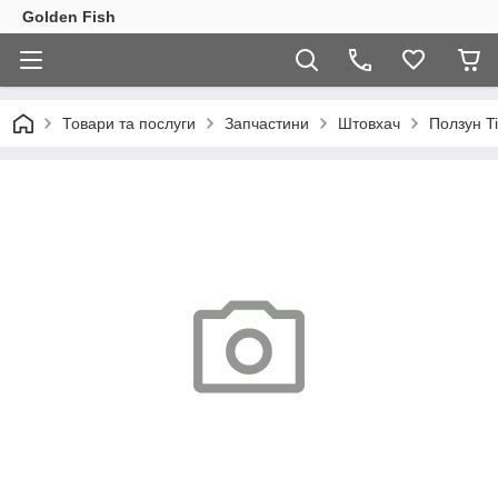
Golden Fish
Товари та послуги
Запчастини
Штовхач
Ползун T