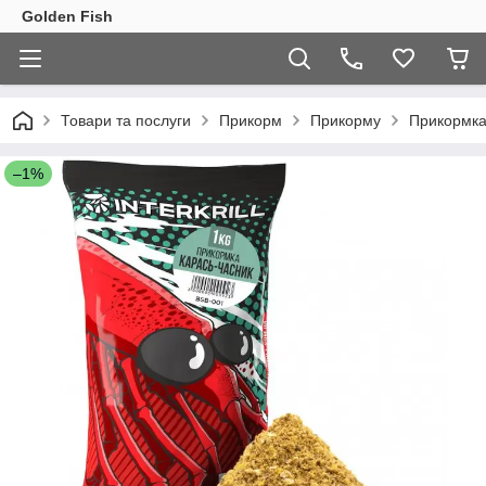
Golden Fish
Товари та послуги
Прикорм
Прикорму
Прикормка
–1%