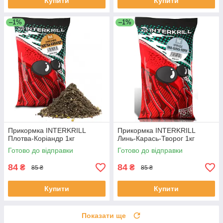
Купити
Купити
–1%
–1%
Прикормка INTERKRILL
Прикормка INTERKRILL
Плотва-Коріандр 1кг
Линь-Карась-Творог 1кг
Готово до відправки
Готово до відправки
84
84
₴
₴
85 ₴
85 ₴
Купити
Купити
Показати ще