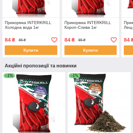
Прикормка INTERKRILL
Прикормка INTERKRILL
При
Холодна вода 1кг
Короп-Слива 1кг
Лещ-
84
84
84
₴
₴
85 ₴
85 ₴
Купити
Купити
Акційні пропозиції та новинки
–1%
–1%