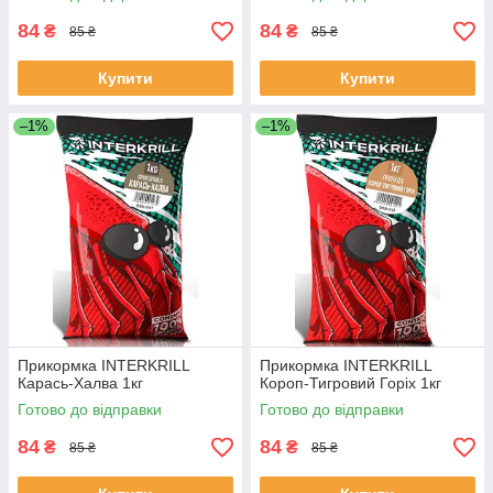
84
84
₴
₴
85 ₴
85 ₴
Купити
Купити
–1%
–1%
Прикормка INTERKRILL
Прикормка INTERKRILL
Карась-Халва 1кг
Короп-Тигровий Горіх 1кг
Готово до відправки
Готово до відправки
84
84
₴
₴
85 ₴
85 ₴