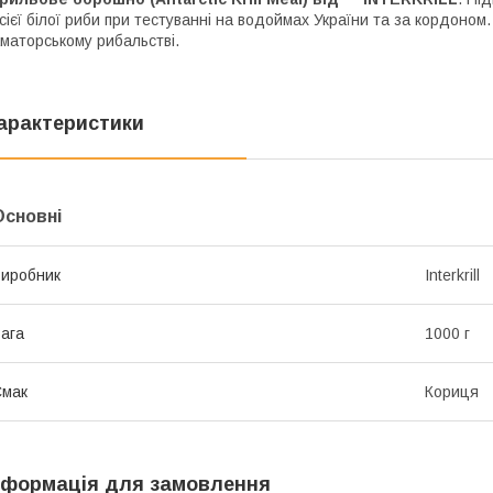
сієї білої риби при тестуванні на водоймах України та за кордоно
маторському рибальстві.
арактеристики
Основні
иробник
Interkrill
ага
1000 г
Смак
Кориця
нформація для замовлення