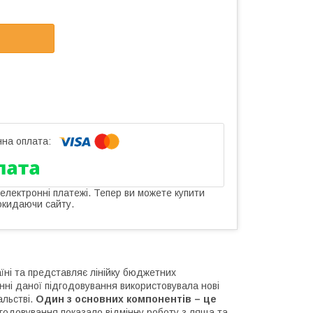
 електронні платежі. Тепер ви можете купити
окидаючи сайту.
їні та представляє лінійку бюджетних
нні даної підгодовування використовувала нові
альстві.
Один з основних компонентів – це
дгодовування показало відмінну роботу з ляща та