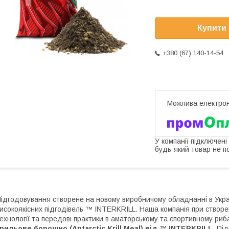
Купити
+380 (67) 140-14-54
У компанії підключені
будь-який товар не п
ідгодовування створене на новому виробничому обладнанні в Укра
исокоякісних підгодівель ™ INTERKRILL. Наша компанія при створе
ехнології та передові практики в аматорському та спортивному риб
рильове борошно (Antarctic Krill Meal) від ™ INTERKRILL
. Пі