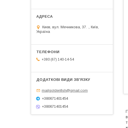
Киев, вул. Мечникова, 37. ., Київ,
Україна
+380 (67) 140-14-54
mailgoldenfish@gmail.com
+380671401454
+380671401454
П
в
т
к