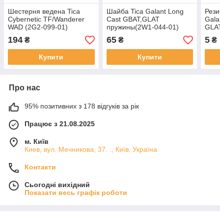
Шестерня ведена Tica
Шайба Tica Galant Long
Рези
Cybernetic TF/Wanderer
Cast GBAT,GLAT
Gala
WAD (2G2-099-01)
пружины(2W1-044-01)
GLAT
194
65
5
₴
₴
₴
Купити
Купити
Про нас
95% позитивних з 178 відгуків за рік
Працює з 21.08.2025
м. Київ
Киев, вул. Мечникова, 37. ., Київ, Україна
Контакти
Сьогодні вихідний
Показати весь графік роботи