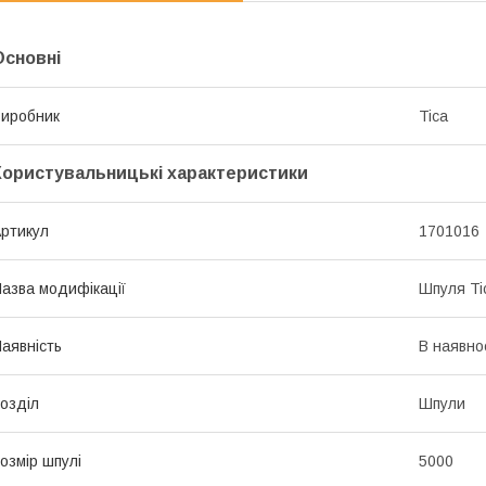
Основні
иробник
Tica
Користувальницькі характеристики
ртикул
1701016
азва модифікації
Шпуля Ti
аявність
В наявно
озділ
Шпули
озмір шпулі
5000