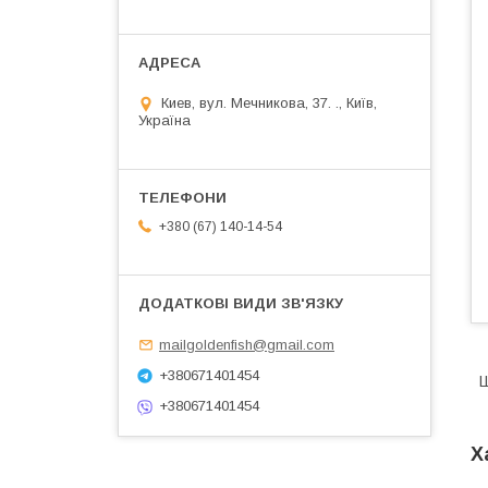
Киев, вул. Мечникова, 37. ., Київ,
Україна
+380 (67) 140-14-54
mailgoldenfish@gmail.com
+380671401454
Ш
+380671401454
Х