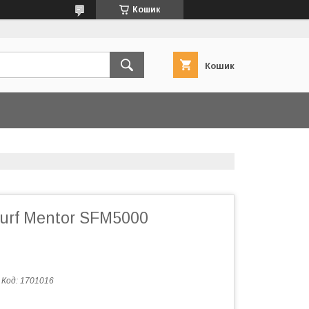
Кошик
Кошик
urf Mentor SFM5000
Код:
1701016