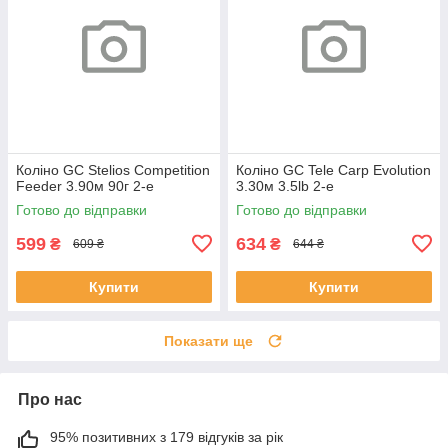
Коліно GC Stelios Competition
Коліно GC Tele Carp Evolution
Feeder 3.90м 90г 2-е
3.30м 3.5lb 2-е
Готово до відправки
Готово до відправки
599
634
₴
₴
609 ₴
644 ₴
Купити
Купити
Показати ще
Про нас
95% позитивних з 179 відгуків за рік