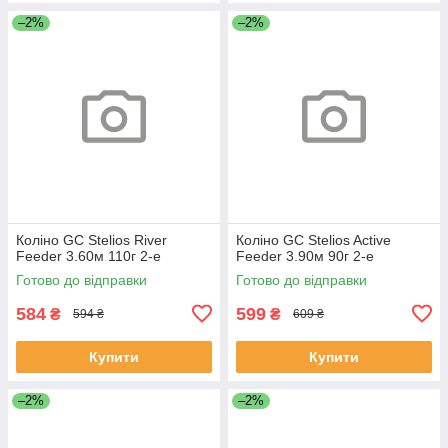
–2%
–2%
Коліно GC Stelios River
Коліно GC Stelios Active
Feeder 3.60м 110г 2-е
Feeder 3.90м 90г 2-е
Готово до відправки
Готово до відправки
584
599
₴
₴
594 ₴
609 ₴
Купити
Купити
–2%
–2%