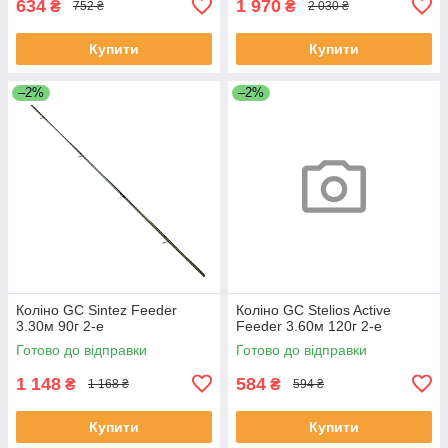
634
1 970
₴
₴
752 ₴
2 030 ₴
Купити
Купити
–2%
–2%
Коліно GC Sintez Feeder
Коліно GC Stelios Active
3.30м 90г 2-е
Feeder 3.60м 120г 2-е
Готово до відправки
Готово до відправки
1 148
584
₴
₴
1 168 ₴
594 ₴
Купити
Купити