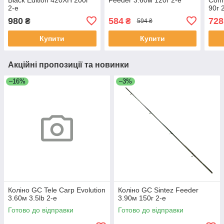
2-е
90г 
980
584
728
₴
₴
594 ₴
Купити
Купити
Акційні пропозиції та новинки
–16%
–3%
Коліно GC Tele Carp Evolution
Коліно GC Sintez Feeder
3.60м 3.5lb 2-е
3.90м 150г 2-е
Готово до відправки
Готово до відправки