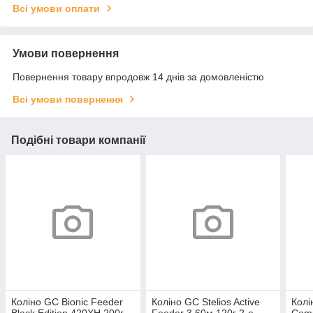
Всі умови оплати
Умови повернення
Повернення товару впродовж 14 днів за домовленістю
Всі умови повернення
Подібні товари компанії
Коліно GC Bionic Feeder
Коліно GC Stelios Active
Колі
Black Edition 420XH 200г
Feeder 3.60м 120г 2-е
Comp