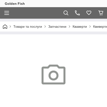
Golden Fish
Товари та послуги
Запчастини
Кваверти
Квиверт