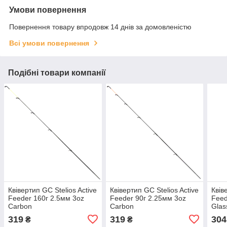
Умови повернення
Повернення товару впродовж 14 днів за домовленістю
Всі умови повернення
Подібні товари компанії
Квівертип GC Stelios Active
Квівертип GC Stelios Active
Квів
Feeder 160г 2.5мм 3oz
Feeder 90г 2.25мм 3oz
Feed
Carbon
Carbon
Glas
319
319
304
₴
₴