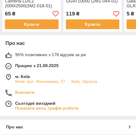
Cambria LD/LZ
GGAT10000 (2M1-044-01)
Gala
2000/2500(2M2-018-01)
GLAT
65
119
5
₴
₴
₴
Купити
Купити
Про нас
95% позитивних з 178 відгуків за рік
Працює з 21.08.2025
м. Київ
Киев, вул. Мечникова, 37. ., Київ, Україна
Контакти
Сьогодні вихідний
Показати весь графік роботи
Про нас