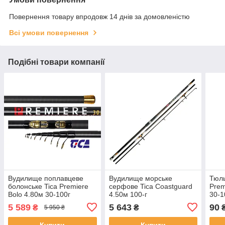
Повернення товару впродовж 14 днів за домовленістю
Всі умови повернення
Подібні товари компанії
Вудилище поплавцеве
Вудилище морське
Тюл
болонське Tica Premiere
серфове Tica Coastguard
Prem
Bolo 4.80м 30-100г
4.50м 100-г
30-1
5 589
5 643
90
₴
₴
5 950 ₴
Купити
Купити