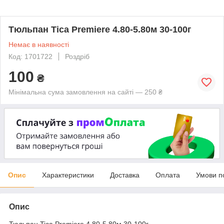
Тюльпан Tica Premiere 4.80-5.80м 30-100г
Немає в наявності
Код: 1701722
Роздріб
100
₴
Мінімальна сума замовлення на сайті — 250 ₴
Опис
Характеристики
Доставка
Оплата
Умови п
Опис
Тюльпан Tica Premiere 4.80-5.80м 30-100г