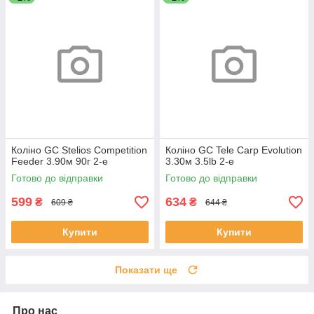
Коліно GC Stelios Competition
Коліно GC Tele Carp Evolution
Feeder 3.90м 90г 2-е
3.30м 3.5lb 2-е
Готово до відправки
Готово до відправки
599
634
₴
₴
609 ₴
644 ₴
Купити
Купити
Показати ще
Про нас