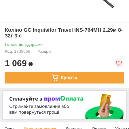
Коліно GC Inquisitor Travel INS-764MH 2.29м 8-
32г 3-є
Готово до відправки
Код: 1739656
Роздріб
1 069
₴
Купити
Опис
Характеристики
Доставка
Оплата
Умови 