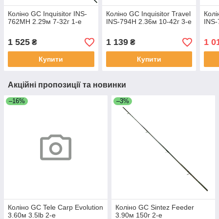
Коліно GC Inquisitor INS-
Коліно GC Inquisitor Travel
Колі
762MH 2.29м 7-32г 1-е
INS-794H 2.36м 10-42г 3-е
INS-
1 525
1 139
1 0
₴
₴
Купити
Купити
Акційні пропозиції та новинки
–16%
–3%
Коліно GC Tele Carp Evolution
Коліно GC Sintez Feeder
3.60м 3.5lb 2-е
3.90м 150г 2-е