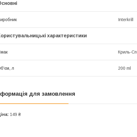
Основні
иробник
Interkrill
Користувальницькі характеристики
Смак
Криль-Сп
б'єм, л
200 ml
нформація для замовлення
іна:
149 ₴