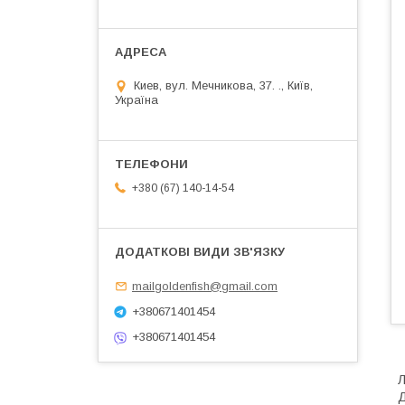
Киев, вул. Мечникова, 37. ., Київ,
Україна
+380 (67) 140-14-54
mailgoldenfish@gmail.com
+380671401454
+380671401454
Л