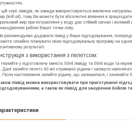
отужностях.
 цій серії ліквідів, як завжди використовуються виключно натуральн
ир (krill oil), тому Ви можете бути абсолютно впевнені в працездатн
рильовий жир при потраплянні у воду дає стійкий сигнал і велики
находженню рибою Вашої точки лову.
и рекомендуємо додавати ліквід у Ваше підгодовування, попередн
ожете спокійно планувати свою підгодовувальну програму на одному
озитивному результаті.
Інструкція з використання з пелетсом:
 Налийте у підготовлену ємність 50ml ліквіду та 50ml води та пере
. Далі залийте пелетс 60 мл отриманої рідини і залиште наполягат
. Після настоювання залийте рідину, що залишилася, і зачекайте 5
Також ліквід можна використовувати при приготуванні підго
ідгодовуваннями, а також як ліквід для занурення бойлів т
арактеристики