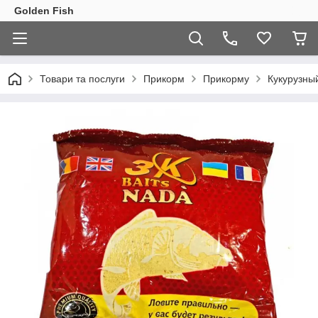
Golden Fish
Товари та послуги
Прикорм
Прикорму
Кукурузный