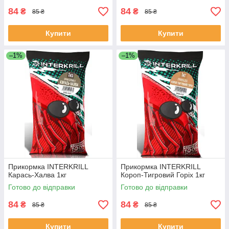
84
84
₴
₴
85 ₴
85 ₴
Купити
Купити
–1%
–1%
Прикормка INTERKRILL
Прикормка INTERKRILL
Карась-Халва 1кг
Короп-Тигровий Горіх 1кг
Готово до відправки
Готово до відправки
84
84
₴
₴
85 ₴
85 ₴
Купити
Купити