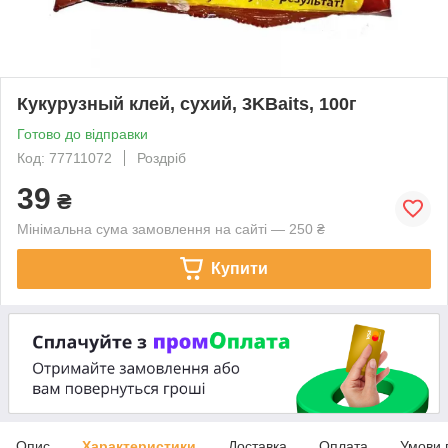
Кукурузный клей, сухий, 3KBaits, 100г
Готово до відправки
Код: 77711072
Роздріб
39
₴
Мінімальна сума замовлення на сайті — 250 ₴
Купити
Опис
Характеристики
Доставка
Оплата
Умови 