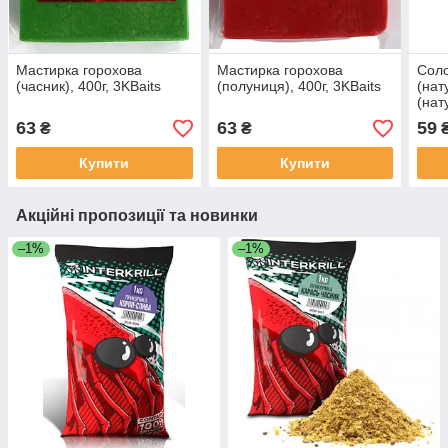
Мастирка горохова
Мастирка горохова
Соло
(часник), 400г, 3KBaits
(полуниця), 400г, 3KBaits
(нат
(нат
Куку
63
63
59
₴
₴
Купити
Купити
Акційні пропозиції та новинки
–1%
–1%