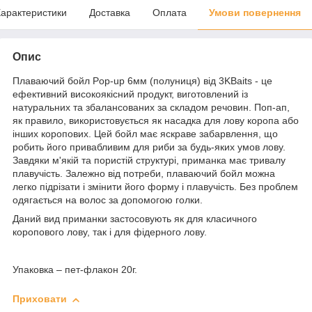
арактеристики
Доставка
Оплата
Умови повернення
Опис
Плаваючий бойл Pop-up 6мм (полуниця) від 3KBaits - це
ефективний високоякісний продукт, виготовлений із
натуральних та збалансованих за складом речовин. Поп-ап,
як правило, використовується як насадка для лову коропа або
інших коропових. Цей бойл має яскраве забарвлення, що
робить його привабливим для риби за будь-яких умов лову.
Завдяки м'якій та пористій структурі, приманка має тривалу
плавучість. Залежно від потреби, плаваючий бойл можна
легко підрізати і змінити його форму і плавучість. Без проблем
одягається на волос за допомогою голки.
Даний вид приманки застосовують як для класичного
коропового лову, так і для фідерного лову.
Упаковка – пет-флакон 20г.
Приховати