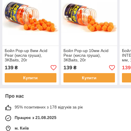
Бойл Pop-up 8мм Acid
Бойл Pop-up 10мм Acid
Бойл
Pear (кисла груша),
Pear (кисла груша),
INTE
3KBaits, 20г
3KBaits, 20г
мм, 
139
139
139
₴
₴
Купити
Купити
Про нас
95% позитивних з 178 відгуків за рік
Працює з 21.08.2025
м. Київ