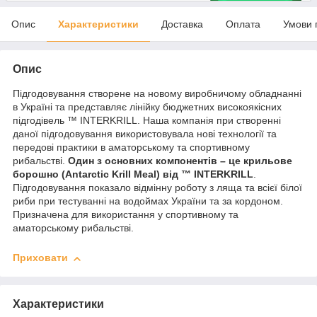
Опис
Характеристики
Доставка
Оплата
Умови 
Опис
Підгодовування створене на новому виробничому обладнанні
в Україні та представляє лінійку бюджетних високоякісних
підгодівель ™ INTERKRILL. Наша компанія при створенні
даної підгодовування використовувала нові технології та
передові практики в аматорському та спортивному
рибальстві.
Один з основних компонентів – це крильове
борошно (Antarctic Krill Meal) від ™ INTERKRILL
.
Підгодовування показало відмінну роботу з ляща та всієї білої
риби при тестуванні на водоймах України та за кордоном.
Призначена для використання у спортивному та
аматорському рибальстві.
Приховати
Характеристики