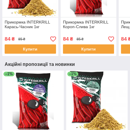
Прикормка INTERKRILL
Прикормка INTERKRILL
При
Карась-Часник 1кг
Короп-Слива 1кг
Лещ-
84
84
84
₴
₴
85 ₴
85 ₴
Купити
Купити
Акційні пропозиції та новинки
–1%
–1%