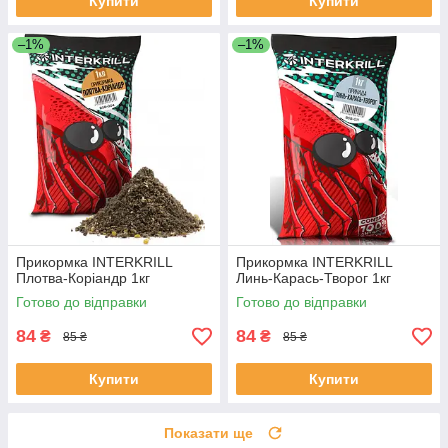
Купити
Купити
–1%
–1%
Прикормка INTERKRILL
Прикормка INTERKRILL
Плотва-Коріандр 1кг
Линь-Карась-Творог 1кг
Готово до відправки
Готово до відправки
84
84
₴
₴
85 ₴
85 ₴
Купити
Купити
Показати ще