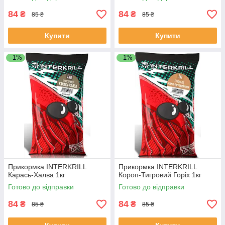
84
84
₴
₴
85 ₴
85 ₴
Купити
Купити
–1%
–1%
Прикормка INTERKRILL
Прикормка INTERKRILL
Карась-Халва 1кг
Короп-Тигровий Горіх 1кг
Готово до відправки
Готово до відправки
84
84
₴
₴
85 ₴
85 ₴