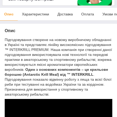
Опис
Характеристики
Доставка
Оплата
Умови п
Опис
Підгодовування створене на новому виробничому обладнанні
в Україні та представляє лінійку високоякісних підгодовування
™ INTERKRILL PREMIUM. Наша компанія при створенні даної
підгодовування використовувала нові технології та передові
практики в аматорському та спортивному рибальстві, зокрема
використовуються якісні ароматизатори європейських
виробників.
Один з основних компонентів – це крильове
борошно (Antarctic Krill Meal) від ™ INTERKRILL
.
Підгодовування показало відмінну роботу з ляща та всієї білої
риби при тестуванні на водоймах України та за кордоном.
Призначена для використання у спортивному та
аматорському рибальстві.