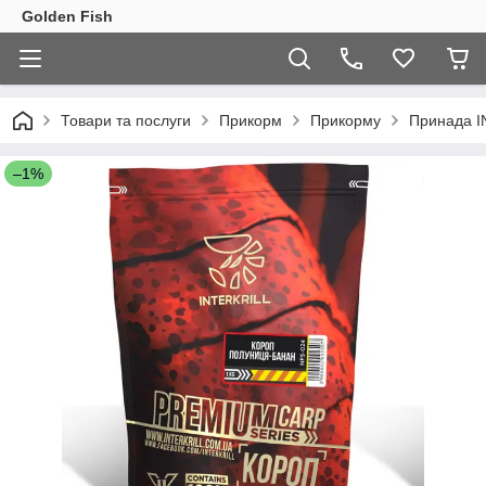
Golden Fish
Товари та послуги
Прикорм
Прикорму
Принада I
–1%