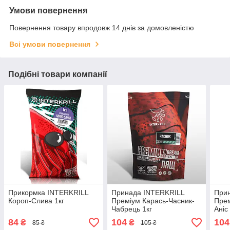
Умови повернення
Повернення товару впродовж 14 днів за домовленістю
Всі умови повернення
Подібні товари компанії
Прикормка INTERKRILL
Принада INTERKRILL
При
Короп-Слива 1кг
Преміум Карась-Часник-
Прем
Чабрець 1кг
Аніс
84
104
104
₴
₴
85 ₴
105 ₴