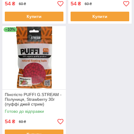
54
54
₴
₴
60 ₴
60 ₴
Купити
Купити
–10%
Пінотісто PUFFI G.STREAM -
Полуниця, Strawberry 30г
(пуффі джей стрим)
Готово до відправки
54
₴
60 ₴