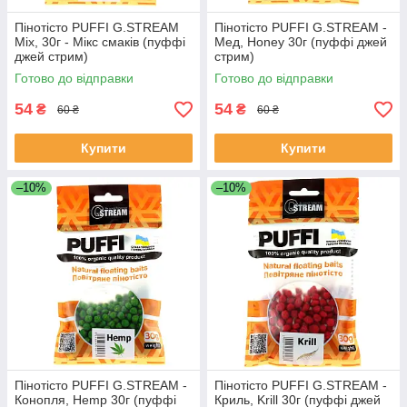
Пінотісто PUFFI G.STREAM
Пінотісто PUFFI G.STREAM -
Mix, 30г - Мікс смаків (пуффі
Мед, Honey 30г (пуффі джей
джей стрим)
стрим)
Готово до відправки
Готово до відправки
54
54
₴
₴
60 ₴
60 ₴
Купити
Купити
–10%
–10%
Пінотісто PUFFI G.STREAM -
Пінотісто PUFFI G.STREAM -
Конопля, Hemp 30г (пуффі
Криль, Krill 30г (пуффі джей