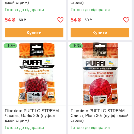
джей стрим)
стрим)
Готово до відправки
Готово до відправки
54
54
₴
₴
60 ₴
60 ₴
Купити
Купити
–10%
–10%
Пінотісто PUFFI G.STREAM -
Пінотісто PUFFI G.STREAM -
Часник, Garlic 30г (пуффі
Слива, Plum 30г (пуффі джей
джей стрим)
стрим)
Готово до відправки
Готово до відправки