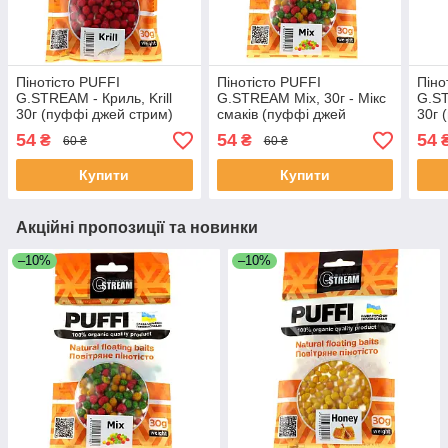
Пінотісто PUFFI
Пінотісто PUFFI
Піно
G.STREAM - Криль, Krill
G.STREAM Mix, 30г - Мікс
G.S
30г (пуффі джей стрим)
смаків (пуффі джей
30г 
стрим)
54
54
54
₴
₴
60 ₴
60 ₴
Купити
Купити
Акційні пропозиції та новинки
–10%
–10%