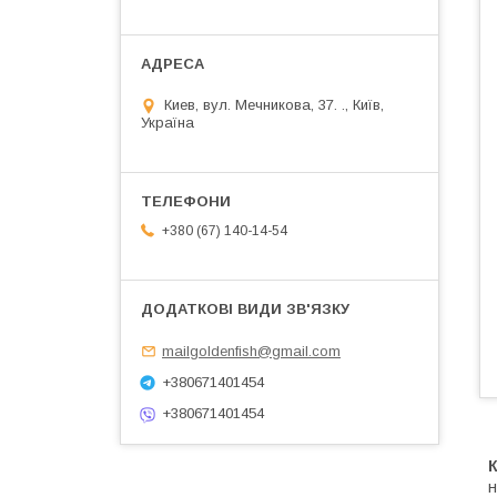
Киев, вул. Мечникова, 37. ., Київ,
Україна
+380 (67) 140-14-54
mailgoldenfish@gmail.com
+380671401454
+380671401454
К
н