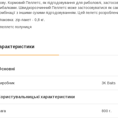
ову. Кормовий Пеллетс, як підгодовування для риболовлі, застосо
ибалками. Швидкорозчинний Пеллетс може застосовуватися як само
омбінації з іншими сухими підгодовуванням. Цей пелетс розроблен
паковка: zip-пакет - 0,8 кг.
пеллетс полуниця
арактеристики
Основні
иробник
3K Baits
Користувальницькі характеристики
ага
800 г.