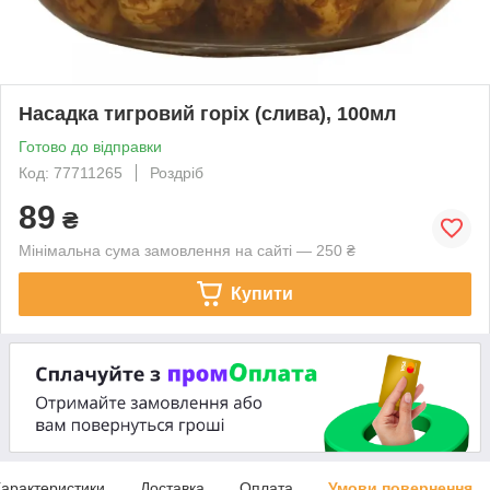
Насадка тигровий горіх (слива), 100мл
Готово до відправки
Код: 77711265
Роздріб
89
₴
Мінімальна сума замовлення на сайті — 250 ₴
Купити
арактеристики
Доставка
Оплата
Умови повернення