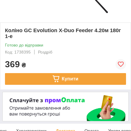
Коліно GC Evolution X-Duo Feeder 4.20м 180г
1-е
Готово до відправки
Код: 1738395
Роздріб
369
₴
Купити
пис
Характеристики
Доставка
Оплата
Умови пове