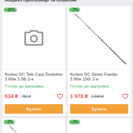
–16%
–3%
Коліно GC Tele Carp Evolution
Коліно GC Sintez Feeder
3.60м 3.5lb 2-е
3.90м 150г 2-е
Готово до відправки
Готово до відправки
634
1 970
₴
₴
752 ₴
2 030 ₴
Купити
Купити
–2%
–2%