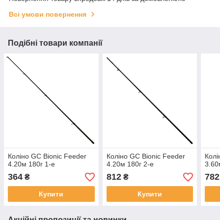
Всі умови повернення
Подібні товари компанії
Коліно GC Bionic Feeder
Коліно GC Bionic Feeder
Колі
4.20м 180г 1-е
4.20м 180г 2-е
3.60
364
812
782
₴
₴
Купити
Купити
Акційні пропозиції та новинки