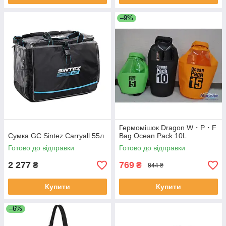
–9%
Гермомішок Dragon W・P・F
Сумка GC Sintez Carryall 55л
Bag Ocean Pack 10L
Готово до відправки
Готово до відправки
2 277
769
₴
₴
844 ₴
Купити
Купити
–6%