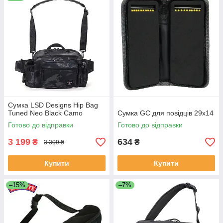
Сумка LSD Designs Hip Bag
Tuned Neo Black Camo
Сумка GC для повідців 29x14
Готово до відправки
Готово до відправки
3 199
634
₴
₴
3 309 ₴
Купити
Купити
–15%
–7%