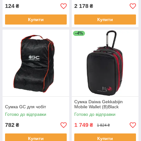
124
2 178
₴
₴
Купити
Купити
–4%
Сумка Daiwa Gekkabijin
Сумка GC для чобіт
Mobile Wallet (B)Black
Готово до відправки
Готово до відправки
782
1 749
₴
₴
1 824 ₴
Купити
Купити